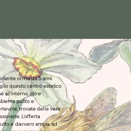
cliente ormai da 5 anni.
glio questo centro estetico
 all’interno, oltre
mbiente pulito e
rtevole, trovate delle vere
sioniste. L’offerta
tutto e’ davvero ampia, ad