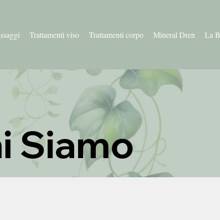
ssaggi
Trattamenti viso
Trattamenti corpo
Mineral Dren
La B
i Siamo