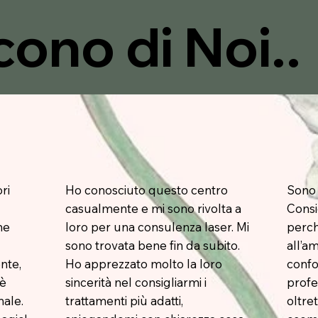
cono di Noi..
ri
Ho conosciuto questo centro
Sono 
casualmente e mi sono rivolta a
Consi
ne
loro per una consulenza laser. Mi
perché
sono trovata bene fin da subito.
all’a
nte,
Ho apprezzato molto la loro
confo
 è
sincerità nel consigliarmi i
profes
nale.
trattamenti più adatti,
oltre