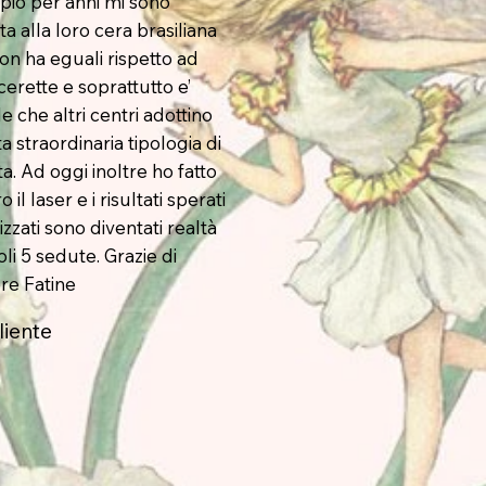
io per anni mi sono
ta alla loro cera brasiliana
on ha eguali rispetto ad
cerette e soprattutto e’
ile che altri centri adottino
a straordinaria tipologia di
a. Ad oggi inoltre ho fatto
o il laser e i risultati sperati
izzati sono diventati realtà
li 5 sedute. Grazie di
ere Fatine
liente