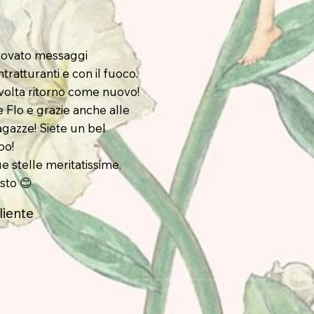
rovato messaggi
tratturanti e con il fuoco.
volta ritorno come nuovo!
e Flo e grazie anche alle
agazze! Siete un bel
po!
e stelle meritatissime.
sto 😊
liente