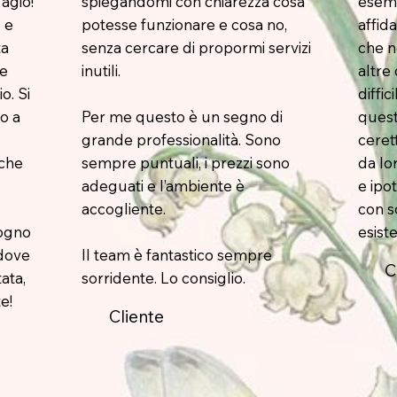
 agio!
spiegandomi con chiarezza cosa
esemp
 e
potesse funzionare e cosa no,
affida
ta
senza cercare di propormi servizi
che n
 e
inutili.
altre 
o. Si
diffic
o a
Per me questo è un segno di
quest
grande professionalità. Sono
cerett
 che
sempre puntuali, i prezzi sono
da lor
adeguati e l’ambiente è
e ipot
accogliente.
con so
logno
esist
 dove
Il team è fantastico sempre
C
tata,
sorridente. Lo consiglio.
e!
Cliente