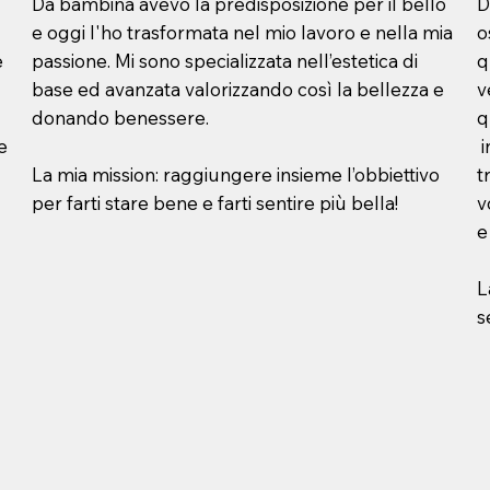
Da bambina avevo la predisposizione per il bello
D
e oggi l'ho trasformata nel mio lavoro e nella mia
o
e
passione. Mi sono specializzata nell’estetica di
q
base ed avanzata valorizzando così la bellezza e
v
donando benessere.
q
 e
i
La mia mission: raggiungere insieme l’obbiettivo
t
per farti stare bene e farti sentire più bella!
v
e
L
s