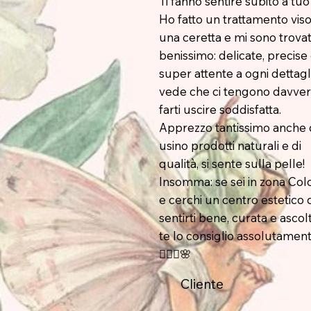
Ti fanno sentire subito a tuo
Ho fatto un trattamento viso
una ceretta e mi sono trova
benissimo: delicate, precise
super attente a ogni dettagli
vede che ci tengono davver
farti uscire soddisfatta.
Apprezzo tantissimo anche
usino prodotti naturali e di
qualità, si sente sulla pelle!
Insomma: se sei in zona Co
e cerchi un centro estetico
sentirti bene, curata e ascol
te lo consiglio assolutament
💆🏻‍♀️🌸
Cliente