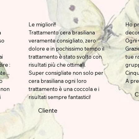
Le migliori!!
Ho p
a
Trattamento cera brasiliana
decon
so
veramente consigliato, zero
Ogni 
dolore e in pochissimo tempo il
Grazi
ai
trattamento è stato svolto con
tue r
ire :
risultati più che ottimali.
grup
e ...
Super consigliate non solo per
Cinqu
ho
cera brasiliana ogni loro
A pre
 non
trattamento è una coccola e i
C
i
risultati sempre fantastici!
Cliente