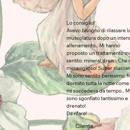
Lo consiglio!
Avevo bisogno di rilassare l
muscolatura dopo un inten
allenamento... Mi hanno
proposto un trattamento m
sentito: mineral dren.... Che d
meraviglioso! Super rilassant
Mi sono sentito benissimo, 
dormito tutta la notte come
mi succedeva da tempo... M
sono sgonfiato tantissimo e
drenato!
Da rifare!
Cliente